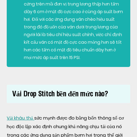
cứng trên mỗi đơn vị trọng lượng thấp hơn tấm
dày 6 cm ở mật độ cực cao ở cùng áp suất bơm
hơi. Đối với các ứng dụng ván chèo hiệu suất
trong đó độ uốn của ván dưới trọng lượng của
người lái là tiêu chí hiệu suất chính, việc chỉ định
kết cấu ván có mật độ cực cao mỏng hơn sẽ tốt
hơn các tấm có mật độ tiêu chuẩn dày hơn ở
mọi mức áp suất trên 15 PSI.
Vải Drop Stitch bền đến mức nào?
Vải khâu thả
sức mạnh được đo bằng bốn thông số cơ
học độc lập xác định chung khả năng chịu tải của nó
trong các ứng dụng sản phẩm bơm hơi trong thế giới