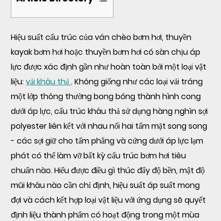
1
Hiệu suất cấu trúc của ván chèo bơm hơi, thuyền
Điều
kayak bơm hơi hoặc thuyền bơm hơi có sàn chịu áp
gì
lực được xác định gần như hoàn toàn bởi một loại vật
làm
liệu:
vải khâu thả
. Không giống như các loại vải tráng
cho
một lớp thông thường bong bóng thành hình cong
vải
dưới áp lực, cấu trúc khâu thả sử dụng hàng nghìn sợi
Drop
Stitch
polyester liên kết với nhau nối hai tấm mặt song song
bền?
- các sợi giữ cho tấm phẳng và cứng dưới áp lực lạm
phát có thể làm vỡ bất kỳ cấu trúc bơm hơi tiêu
2
chuẩn nào. Hiểu được điều gì thúc đẩy độ bền, mật độ
Mật
mũi khâu nào cần chỉ định, hiệu suất áp suất mong
độ
đợi và cách kết hợp loại vật liệu với ứng dụng sẽ quyết
Drop
định liệu thành phẩm có hoạt động trong một mùa
Stitch