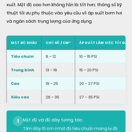
xuất. Mật độ cao hơn không hẳn là tốt hơn; thông số kỹ
thuật tối ưu phụ thuộc vào yêu cầu về áp suất bơm hơi
và ngân sách trọng lượng của ứng dụng.
MẬT ĐỘ KHÂU
CHỦ ĐỀ / CM²
ÁP SUẤT LÀM VIỆC TỐI ĐA
Tiêu chuẩn
8 – 12
10 – 15 PSI
Trung bình
13 – 18
15 – 20 PSI
Cao
19 – 25
20 – 27 PSI
Siêu cao
26 – 35
27 – 35 PSI
Mật độ và độ dày tương tác.
!
Tấm dày 10 cm ở mật độ tiêu chuẩn mang lại độ