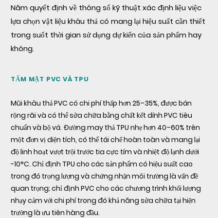
Năm quyết định về thông số kỹ thuật xác định liệu việc
lựa chọn vật liệu khâu thả có mang lại hiệu suất cần thiết
trong suốt thời gian sử dụng dự kiến của sản phẩm hay
không.
TẤM MẶT PVC VÀ TPU
Mũi khâu thả PVC có chi phí thấp hơn 25–35%, được bán
rộng rãi và có thể sửa chữa bằng chất kết dính PVC tiêu
chuẩn và bộ vá. Đường may thả TPU nhẹ hơn 40–60% trên
một đơn vị diện tích, có thể tái chế hoàn toàn và mang lại
độ linh hoạt vượt trội trước tia cực tím và nhiệt độ lạnh dưới
-10°C. Chỉ định TPU cho các sản phẩm có hiệu suất cao
trong đó trọng lượng và chứng nhận môi trường là vấn đề
quan trọng; chỉ định PVC cho các chương trình khối lượng
nhạy cảm với chi phí trong đó khả năng sửa chữa tại hiện
trường là ưu tiên hàng đầu.