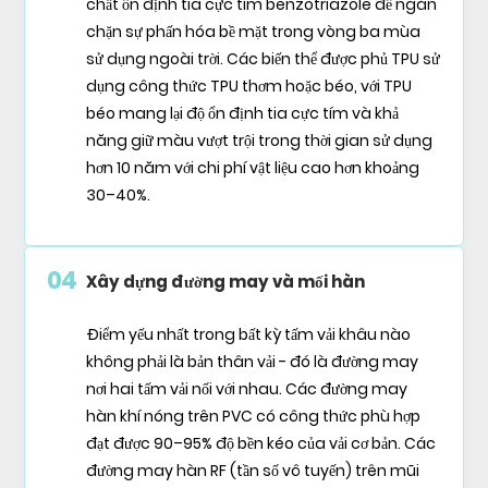
chất ổn định tia cực tím benzotriazole để ngăn
chặn sự phấn hóa bề mặt trong vòng ba mùa
sử dụng ngoài trời. Các biến thể được phủ TPU sử
dụng công thức TPU thơm hoặc béo, với TPU
béo mang lại độ ổn định tia cực tím và khả
năng giữ màu vượt trội trong thời gian sử dụng
hơn 10 năm với chi phí vật liệu cao hơn khoảng
30–40%.
04
Xây dựng đường may và mối hàn
Điểm yếu nhất trong bất kỳ tấm vải khâu nào
không phải là bản thân vải - đó là đường may
nơi hai tấm vải nối với nhau. Các đường may
hàn khí nóng trên PVC có công thức phù hợp
đạt được 90–95% độ bền kéo của vải cơ bản. Các
đường may hàn RF (tần số vô tuyến) trên mũi