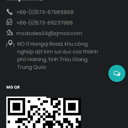
+86-(0)573-87985868
+86-(0)573-89237968
msdsales04@zjmsd.com
NO.11 Hongqi Road, khu công
nghiệp dệt kim sợi dọc của thành
phố Haining, tỉnh Triều Giang,
Trung Quốc
Mã QR