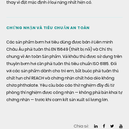
thay vì đặt mặc định ở loại nặng nhất hiện có.
CHỨNG NHẬN VÀ TIÊU CHUẨN AN TOÀN
Các sản phẩm bơm hơi tiêu dùng được bán ở Liên minh
Châu Âu phải tuân thủ EN 15649 (thiết bị nổi) và Chỉ thị
chung về An toàn Sản phẩm. Vải khâu thả được sử dụng trên
thuyền bơm hơi cần phải tuân thủ tiêu chuẩn ISO 6185. Đối
với các sản phẩm dành cho trẻ em, bắt buộc phải tuân thủ
chất hạn chế REACH và chứng nhận chất hóa dẻo không
chứa phthalate. Yêu cầu báo cáo thử nghiệm đầy đủ từ
phòng thí nghiệm được công nhận — không phải bản khai tự
chứng nhận — trước khi cam kết sản xuất số lượng lớn.
Chia sẻ: