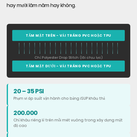
hay mười lăm năm hay không.
nào
hoạt
động
tốt
TẤM MẶT TRÊN - VẢI TRÁNG PVC HOẶC TPU
nhất?
3
Chỉ Polyester Drop Stitch (lõi chịu lực)
Vải
TẤM MẶT DƯỚI - VẢI TRÁNG PVC HOẶC TPU
Drop
Stitch
bền
20 – 35 PSI
đến
Phạm vi áp suất vận hành cho bảng iSUP khâu thả
mức
200.000
nào?
Chỉ khâu riêng lẻ trên mỗi mét vuông trong xây dựng mật
độ cao
4