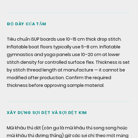
ĐỘ DÀY CỦA TẤM
Tiêu chuẩn iSUP boards use 10–15 cm thick drop stitch.
Inflatable boat floors typically use 5–8 cm. Inflatable
gymnastics and yoga panels use 10–20 cm at lower
stitch density for controlled surface flex. Thickness is set
by stitch thread length at manufacture — it cannot be
modified after production. Confirm the required
thickness before approving sample material.
XÂY DỰNG SỢI DỆT VÀ SỢI DỆT KIM
Mũi khâu thả dệt (còn gọi là mũi khâu thả song song hoặc
mũi khâu thả đường thẳng) giữ các sợi chỉ theo một mảng