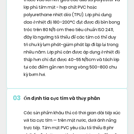
lớp phủ tấm mặt - hợp chất PVC hoặc
polyurethane nhiệt dẻo (TPU). Lớp phủ dạng
dao ở nhiệt độ 180–200°C đạt được độ bền bong
tróc trên 80 N/5 cm theo tiêu chuẩn ISO 2411,
đây là ngưỡng tối thiểu để các tấm có thể duy
trì chu kỳ lạm phát-giảm phát lặp đi lặp lại trong
nhiều năm. Lớp phủ cán được áp dụng ở nhiệt độ
thấp hơn chỉ đạt được 40–55 N/5cm và tách lớp
tại các điểm gắn ren trong vòng 500–800 chu
kỳ bơm hơi.
03
Ổn định tia cực tím và thủy phân
Các sản phẩm khâu thả có thời gian dài tiếp xúc
với tia cực tím — trên mặt nước, dưới ánh nắng
trực tiếp. Tấm mặt PVC yêu cầu tối thiểu 8 phr