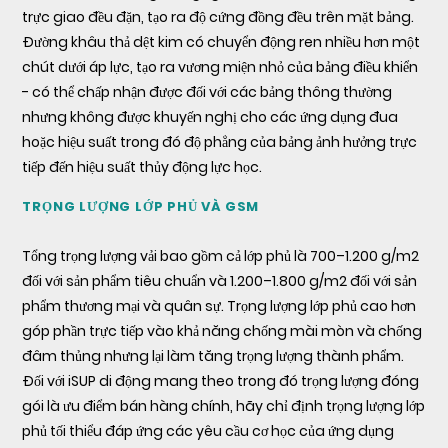
trực giao đều đặn, tạo ra độ cứng đồng đều trên mặt bảng.
Đường khâu thả dệt kim có chuyển động ren nhiều hơn một
chút dưới áp lực, tạo ra vương miện nhỏ của bảng điều khiển
- có thể chấp nhận được đối với các bảng thông thường
nhưng không được khuyến nghị cho các ứng dụng đua
hoặc hiệu suất trong đó độ phẳng của bảng ảnh hưởng trực
tiếp đến hiệu suất thủy động lực học.
TRỌNG LƯỢNG LỚP PHỦ VÀ GSM
Tổng trọng lượng vải bao gồm cả lớp phủ là 700–1.200 g/m2
đối với sản phẩm tiêu chuẩn và 1.200–1.800 g/m2 đối với sản
phẩm thương mại và quân sự. Trọng lượng lớp phủ cao hơn
góp phần trực tiếp vào khả năng chống mài mòn và chống
đâm thủng nhưng lại làm tăng trọng lượng thành phẩm.
Đối với iSUP di động mang theo trong đó trọng lượng đóng
gói là ưu điểm bán hàng chính, hãy chỉ định trọng lượng lớp
phủ tối thiểu đáp ứng các yêu cầu cơ học của ứng dụng