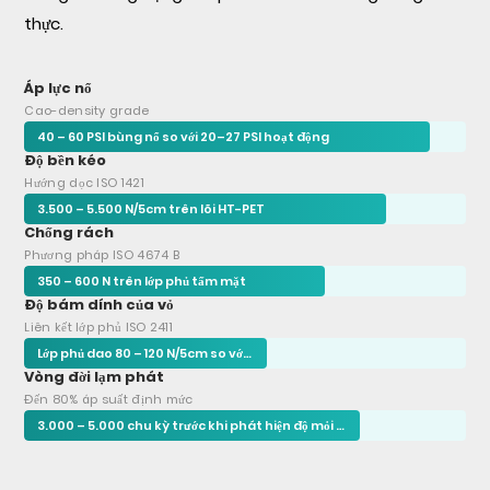
thực.
Áp lực nổ
Cao-density grade
40 – 60 PSI bùng nổ so với 20–27 PSI hoạt động
Độ bền kéo
Hướng dọc ISO 1421
3.500 – 5.500 N/5cm trên lõi HT-PET
Chống rách
Phương pháp ISO 4674 B
350 – 600 N trên lớp phủ tấm mặt
Độ bám dính của vỏ
Liên kết lớp phủ ISO 2411
Lớp phủ dao 80 – 120 N/5cm so với lịch 40–55 N/5cm
Vòng đời lạm phát
Đến 80% áp suất định mức
3.000 – 5.000 chu kỳ trước khi phát hiện độ mỏi của sợi