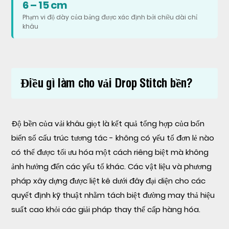
Cách
6 – 15 cm
chọn
Phạm vi độ dày của bảng được xác định bởi chiều dài chỉ
khâu
chất
liệu
Drop
Stitch
Điều gì làm cho vải Drop Stitch bền?
cho
ứng
dụng
Độ bền của vải khâu giọt là kết quả tổng hợp của bốn
của
biến số cấu trúc tương tác - không có yếu tố đơn lẻ nào
bạn
có thể được tối ưu hóa một cách riêng biệt mà không
ảnh hưởng đến các yếu tố khác. Các vật liệu và phương
pháp xây dựng được liệt kê dưới đây đại diện cho các
quyết định kỹ thuật nhằm tách biệt đường may thả hiệu
suất cao khỏi các giải pháp thay thế cấp hàng hóa.