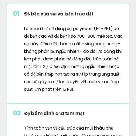
01
Độ bền của sợi và kiến trúc dệt
Lõi khâu thả sử dụng sợi polyester (HT-PET) có
độ bền cao với độ bền kéo 700–900 mN/tex. Các
sợi này được dệt thành một mảng song song -
không phân bố ngẫu nhiên - do đó lực căng khi
lạm phát được phân bổ đồng đều trên toàn bộ
mặt tấm. Sợi được định hướng ngẫu nhiên hoặc
có độ bền thấp hơn tạo ra sự tập trung ứng suất
cục bộ gây ra sự lan truyền vết rách vi mô ở áp
suất lạm phát trên 15 PSI.
02
Độ bám dính của tấm mặt
Tính toàn vẹn về cấu trúc của mũi khâu phụ
thuộc vào liên kết giữa các đầu sợi polyester và