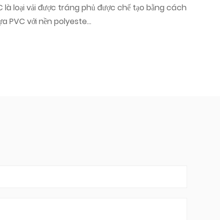
 bơm hơi hiện đại - kết hợp vải nền pol...