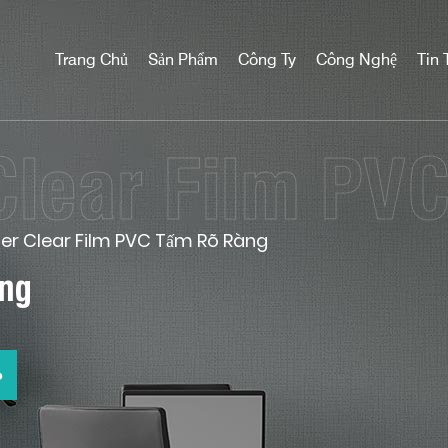
Trang Chủ
Sản Phẩm
Công Ty
Công Nghệ
Tin 
er Clear Film PVC Tấm Rõ Ràng
ong