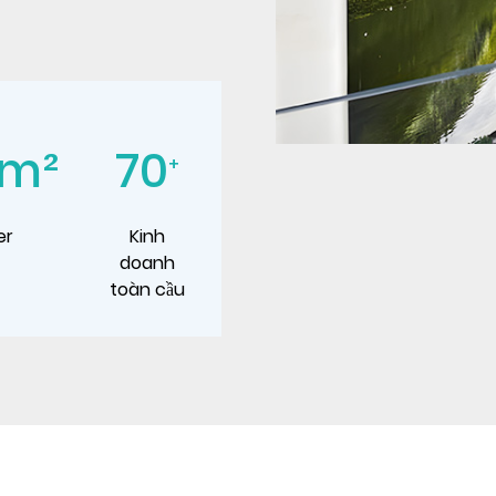
m²
70
+
er
Kinh
doanh
toàn cầu