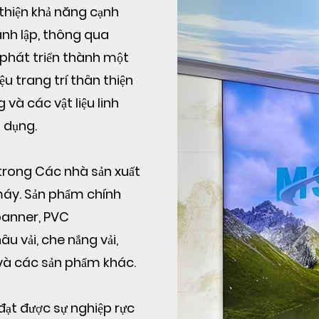
thiện khả năng cạnh
ành lập, thông qua
 phát triển thành một
ệu trang trí thân thiện
 và các vật liệu linh
 dụng.
rong Các nhà sản xuất
máy
. Sản phẩm chính
banner, PVC
u vải, che nắng vải,
t và các sản phẩm khác.
ạt được sự nghiệp rực