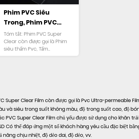
Phim PVC Siêu
Trong, Phim PVC
Siêu Thấm, Tấm
Tóm tắt: Phim PVC Super
Trong, Phim PVC
Clear còn được gọi là Phim
siêu thấm Pvc, Tấm...
Trong Suốt (Trong
Suốt, Nhiều Màu Sắc)
C Super Clear Film còn được gọi là Pvc Ultra-permeable Film
u và siêu trong suốt không màu, độ trong suốt cao, độ bó
c PVC Super Clear Film chủ yếu được sử dụng cho khăn trải 
D Có thể đáp ứng một số khách hàng yêu cầu đặc biệt bằ
ả năng chịu nhiệt, độ dẻo dai, độ dẻo, vv.