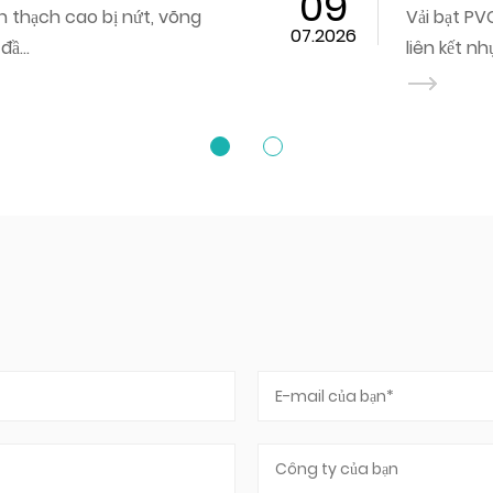
trúc
06.2026
yeste...