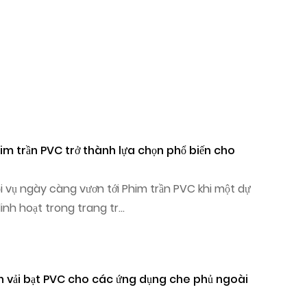
h chọn Phim trần căng PVC cho hệ thống trần kiến trúc
.
 trần căng PVC là màng linh hoạt, kích hoạt bằng nhiệt,
 dài trên đường chu vi để tạo thành bề mặt trần ...
bơm hơi PVC: Hướng dẫn về độ bền, hàn và độ kín khí
 là xương sống dệt được thiết kế của các cấu