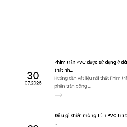
n nội
Tại sao Phim trần PVC trở 
trang ...
16
Đội ngũ nội vụ ngày càng vươn tới Phim trần PVC
07.2026
án cần sự linh hoạt trong tra
g tin cậy
Cách chọn vải bạt PVC ch
trời, n...