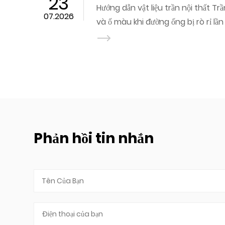
09
Vải bạt PVC là loại vải được tráng phủ được chế tạo bằng cách
07.2026
liên kết nhựa PVC với nền pol
Phản hồi tin nhắn