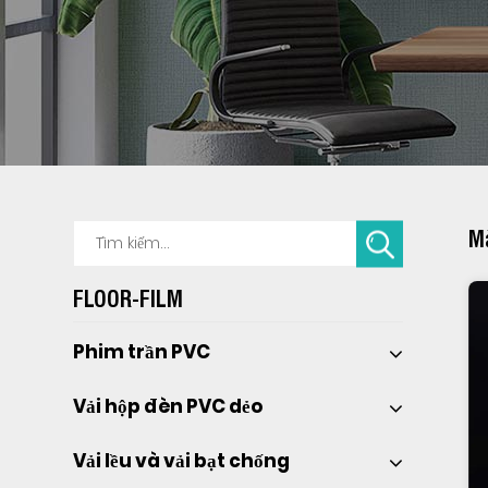
Mà
FLOOR-FILM
Phim trần PVC 
Vải hộp đèn PVC dẻo 
Vải lều và vải bạt chống 