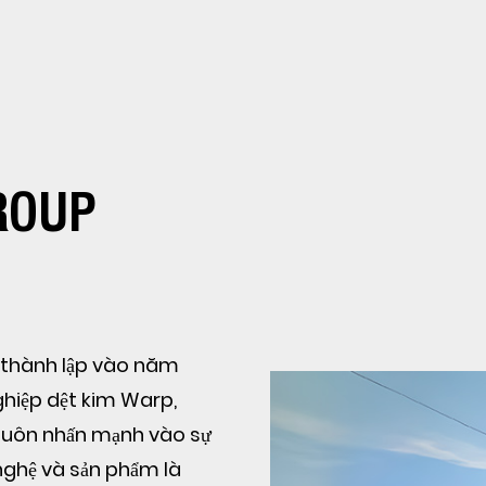
ROUP
c thành lập vào năm
ghiệp dệt kim Warp,
 luôn nhấn mạnh vào sự
 nghệ và sản phẩm là