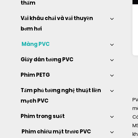
thấm 
Vải khâu chải và vải thuyền 
bơm hơi 
 Màng PVC 
Giấy dán tường PVC 
Phim PETG 
Tấm phủ tường nghệ thuật liền 
PV
mạch PVC 
mà
Phim trong suốt 
Cá
MS
 Phim chiếu mặt trước PVC 
kh