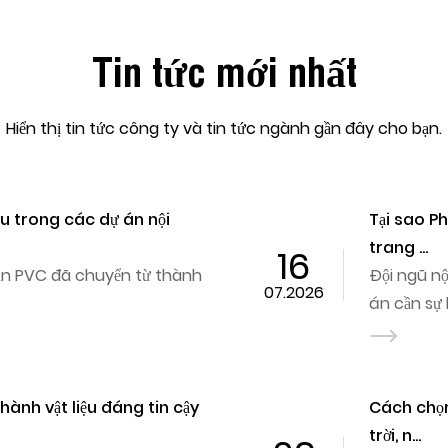
Tin tức mới nhất
Hiển thị tin tức công ty và tin tức ngành gần đây cho bạn.
thành lựa chọn phổ biến cho
Các
và ..
03
 khi một dự
Màng
07.2026
ng tr...
trải
o các ứng dụng che phủ ngoài
Vải 
25
Vải bơm hơi PVC