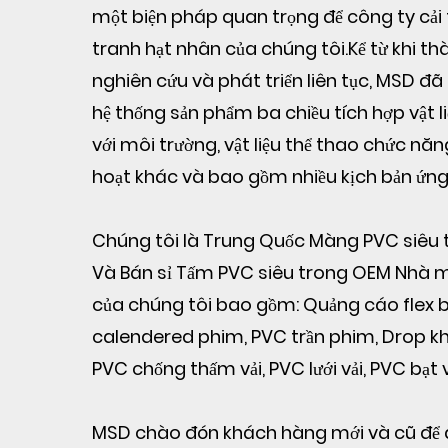
một biện pháp quan trọng để công ty cải 
tranh hạt nhân của chúng tôi.Kể từ khi th
nghiên cứu và phát triển liên tục, MSD đã
hệ thống sản phẩm ba chiều tích hợp vật li
với môi trường, vật liệu thể thao chức năng
hoạt khác và bao gồm nhiều kịch bản ứng
Chúng tôi là
Trung Quốc Màng PVC siêu t
Và
Bán sỉ Tấm PVC siêu trong OEM Nhà 
của chúng tôi bao gồm: Quảng cáo flex 
calendered phim, PVC trần phim, Drop khâ
PVC chống thấm vải, PVC lưới vải, PVC bạ
MSD chào đón khách hàng mới và cũ để đ