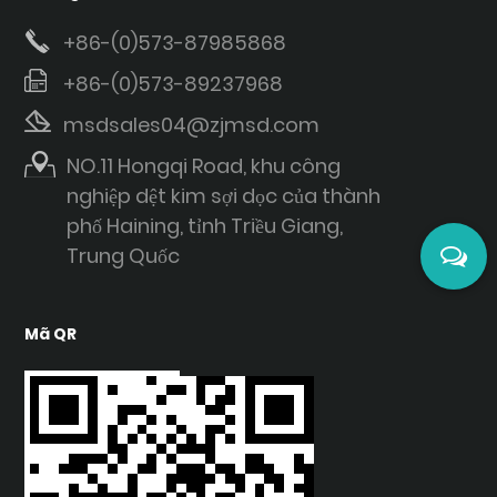
+86-(0)573-87985868
+86-(0)573-89237968
msdsales04@zjmsd.com
NO.11 Hongqi Road, khu công
nghiệp dệt kim sợi dọc của thành
phố Haining, tỉnh Triều Giang,
Trung Quốc
Mã QR