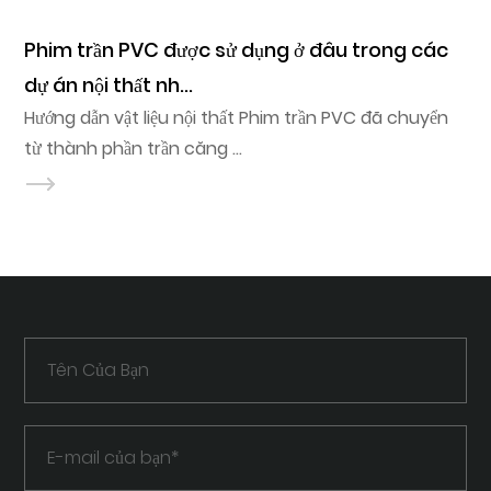
n PVC được sử dụng ở đâu trong các
Điều gì k
 thất nh...
đáng tin c
nội thất Phim trần PVC đã chuyển
Hướng dẫn vật liệu 
hần trần căng ...
võng và ố m