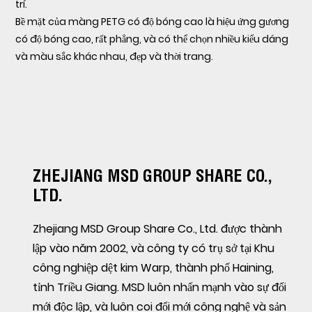
trí.
Bề mặt của màng PETG có độ bóng cao là hiệu ứng gương
có độ bóng cao, rất phẳng, và có thể chọn nhiều kiểu dáng
và màu sắc khác nhau, đẹp và thời trang.
ZHEJIANG MSD GROUP SHARE CO.,
LTD.
Zhejiang MSD Group Share Co., Ltd. được thành
lập vào năm 2002, và công ty có trụ sở tại Khu
công nghiệp dệt kim Warp, thành phố Haining,
tỉnh Triều Giang. MSD luôn nhấn mạnh vào sự đổi
mới độc lập, và luôn coi đổi mới công nghệ và sản