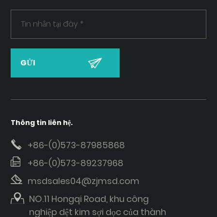
Thông tin liên hệ.
+86-(0)573-87985868
+86-(0)573-89237968
msdsales04@zjmsd.com
NO.11 Hongqi Road, khu công
nghiệp dệt kim sợi dọc của thành