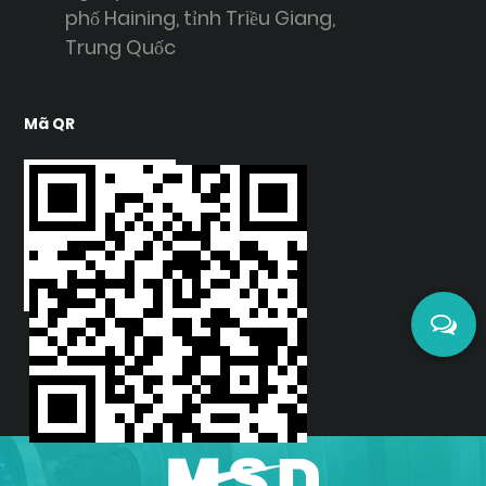
phố Haining, tỉnh Triều Giang,
Trung Quốc
Mã QR