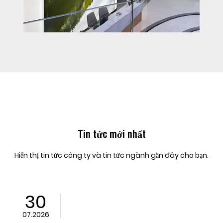
Tin tức mới nhất
Hiển thị tin tức công ty và tin tức ngành gần đây cho bạn.
23
6
07.2026