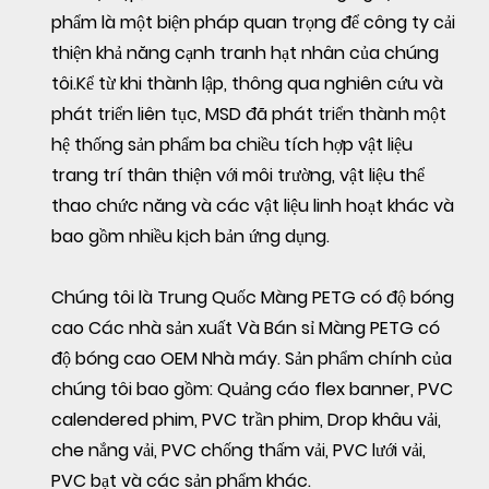
phẩm là một biện pháp quan trọng để công ty cải
thiện khả năng cạnh tranh hạt nhân của chúng
tôi.Kể từ khi thành lập, thông qua nghiên cứu và
phát triển liên tục, MSD đã phát triển thành một
hệ thống sản phẩm ba chiều tích hợp vật liệu
trang trí thân thiện với môi trường, vật liệu thể
thao chức năng và các vật liệu linh hoạt khác và
bao gồm nhiều kịch bản ứng dụng.
Chúng tôi là
Trung Quốc Màng PETG có độ bóng
cao Các nhà sản xuất
Và
Bán sỉ Màng PETG có
độ bóng cao OEM Nhà máy
. Sản phẩm chính của
chúng tôi bao gồm: Quảng cáo flex banner, PVC
calendered phim, PVC trần phim, Drop khâu vải,
che nắng vải, PVC chống thấm vải, PVC lưới vải,
PVC bạt và các sản phẩm khác.