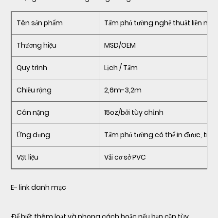
Tên sản phẩm
Tấm phủ tường nghệ thuật liền mạ
Thương hiệu
MSD/OEM
Quy trình
Lịch / Tấm
Chiều rộng
2,6m-3,2m
Cân nặng
15oz/bởi tùy chỉnh
Ứng dụng
Tấm phủ tường có thể in được, trang
Vật liệu
Vải cơ sở PVC
E-
link danh mục
Để biết thêm loạt và phong cách hoặc nếu bạn cần tùy