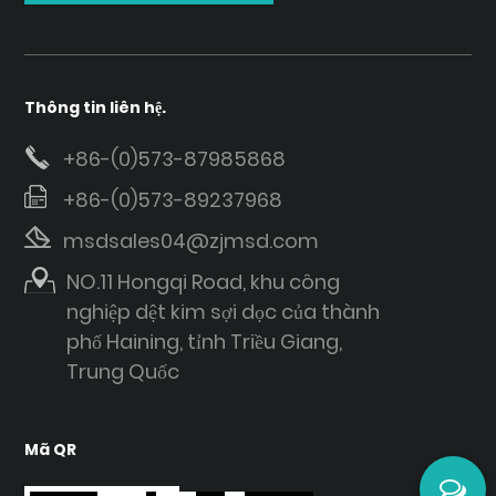
Thông tin liên hệ.
+86-(0)573-87985868
+86-(0)573-89237968
msdsales04@zjmsd.com
NO.11 Hongqi Road, khu công
nghiệp dệt kim sợi dọc của thành
phố Haining, tỉnh Triều Giang,
Trung Quốc
Mã QR