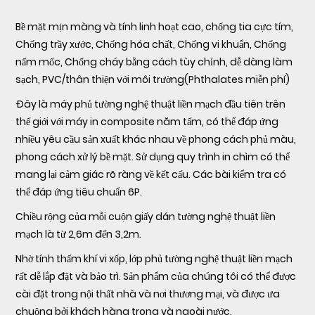
Bề mặt mịn màng và tính linh hoạt cao, chống tia cực tím,
Chống trầy xước, Chống hóa chất, Chống vi khuẩn, Chống
nấm mốc, Chống cháy bằng cách tùy chỉnh, dễ dàng làm
sạch, PVC/thân thiện với môi trường(Phthalates miễn phí)
Đây là máy phủ tường nghệ thuật liền mạch đầu tiên trên
thế giới với máy in composite năm tấm, có thể đáp ứng
nhiều yêu cầu sản xuất khác nhau về phong cách phủ màu,
phong cách xử lý bề mặt. Sử dụng quy trình in chìm có thể
mang lại cảm giác rõ ràng về kết cấu. Các bài kiểm tra có
thể đáp ứng tiêu chuẩn 6P.
Chiều rộng của mỗi cuộn giấy dán tường nghệ thuật liền
mạch là từ 2,6m đến 3,2m.
Nhờ tính thấm khí vi xốp, lớp phủ tường nghệ thuật liền mạch
rất dễ lắp đặt và bảo trì. Sản phẩm của chúng tôi có thể được
cài đặt trong nội thất nhà và nơi thương mại, và được ưa
chuộng bởi khách hàng trong và ngoài nước.