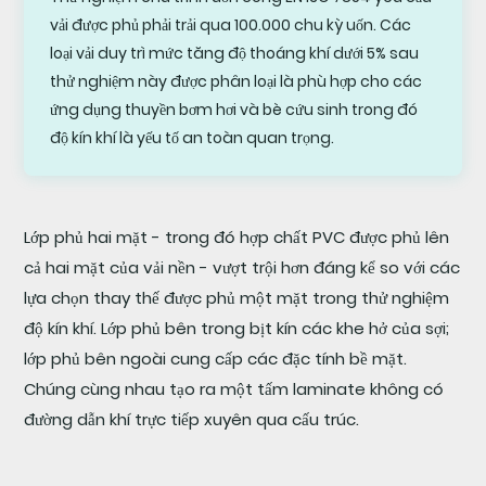
mặt
vải được phủ phải trải qua 100.000 chu kỳ uốn. Các
trong
loại vải duy trì mức tăng độ thoáng khí dưới 5% sau
môi
thử nghiệm này được phân loại là phù hợp cho các
trường
ứng dụng thuyền bơm hơi và bè cứu sinh trong đó
đòi
độ kín khí là yếu tố an toàn quan trọng.
hỏi
khắt
khe
Lớp phủ hai mặt - trong đó hợp chất PVC được phủ lên
cả hai mặt của vải nền - vượt trội hơn đáng kể so với các
3.1
lựa chọn thay thế được phủ một mặt trong thử nghiệm
Thử
độ kín khí. Lớp phủ bên trong bịt kín các khe hở của sợi;
nghiệm
lớp phủ bên ngoài cung cấp các đặc tính bề mặt.
mài
Chúng cùng nhau tạo ra một tấm laminate không có
mòn
đường dẫn khí trực tiếp xuyên qua cấu trúc.
Taber