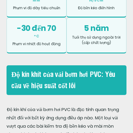
MM
N/5CM
lõi
Phạm vi độ dày tiêu chuẩn
Độ bền kéo điển hình
2
-30 đến 70
5 năm
Độ
°C
Tuổi thọ sử dụng ngoài trời
bền
(cấp chất lượng)
Phạm vi nhiệt độ hoạt động
kéo
của
vải
bơm
Độ kín khít của vải bơm hơi PVC: Yêu
hơi
cầu về hiệu suất cốt lõi
PVC:
Hiểu
ý
Độ kín khí của vải bơm hơi PVC là đặc tính quan trọng
nghĩa
nhất đối với bất kỳ ứng dụng điều áp nào. Một loại vải
của
vượt qua các bài kiểm tra độ bền kéo và mài mòn
các