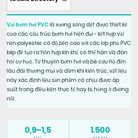
1
Vải bơm hơi PVC
là xương sống dệt được thiết kế
Độ
của các cấu trúc bơm hơi hiện đại - kết hợp vải
kín
nền polyester có độ bền cao với các lớp phủ PVC
khít
kép để tạo ra hỗn hợp kín khí, có thể hàn và đàn
của
hồi cơ học. Từ thuyền bơm hơi và bè cứu hộ đến
vải
bơm
lâu đài thương mại và dầm khí kiến ​​trúc, vật liệu
hơi
này xác định liệu sản phẩm có chịu được áp
PVC:
suất trong điều kiện thực tế hay bị hỏng ở đường
Yêu
nối.
cầu
về
hiệu
suất
0,9–1,5
1.500
cốt