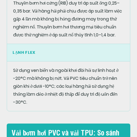
Thuyền bơm hơi cứng (RIB) duy trì áp suất ống 0,25–
0,35 bar. Vải hàng hải phải chịu được áp suất làm việc
gấp 4 lần mà không bị hỏng đường may trong thử
nghiệm nổ. Thuyền bơm hơi thương mại tiêu chuẩn
được thử nghiệm ở áp suất nổ thủy tĩnh 1,0–1,4 bar.
LẠNH FLEX
Sử dụng ven biển và ngoài khơi đòi hỏi sự linh hoạt ở
-20°C mà không bị nứt. Vải PVC tiêu chuẩn trở nên
giòn khi ở dưới -10°C; các loại hàng hải sử dụng hệ
thống làm dẻo ở nhiệt độ thấp để duy trì độ uốn đến
-30°C.
Vải bơm hơi PVC và vải TPU: So sánh