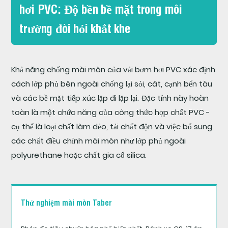
hơi PVC: Độ bền bề mặt trong môi
Vải
bơm
trường đòi hỏi khắt khe
hơi
PVC
cho
Khả năng chống mài mòn của vải bơm hơi PVC xác định
thuyền
cách lớp phủ bên ngoài chống lại sỏi, cát, cạnh bến tàu
bơm
và các bề mặt tiếp xúc lặp đi lặp lại. Đặc tính này hoàn
hơi:
toàn là một chức năng của công thức hợp chất PVC -
Yêu
cụ thể là loại chất làm dẻo, tải chất độn và việc bổ sung
cầu
các chất điều chỉnh mài mòn như lớp phủ ngoài
kỹ
polyurethane hoặc chất gia cố silica.
thuật
6
Vải
Thử nghiệm mài mòn Taber
bơm