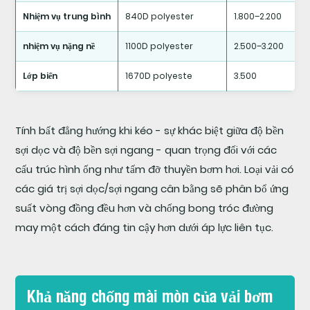
bơm
Nhiệm vụ trung bình
840D polyester
1.800–2.200
hơi
PVC:
nhiệm vụ nặng nề
1100D polyester
2.500–3.200
Làm
Lớp biển
1670D polyeste
3.500
thế
nào
để
Tính bất đẳng hướng khi kéo - sự khác biệt giữa độ bền
đạt
sợi dọc và độ bền sợi ngang - quan trọng đối với các
được
cấu trúc hình ống như tấm đỡ thuyền bơm hơi. Loại vải có
tính
các giá trị sợi dọc/sợi ngang cân bằng sẽ phân bổ ứng
toàn
suất vòng đồng đều hơn và chống bong tróc đường
vẹn
may một cách đáng tin cậy hơn dưới áp lực liên tục.
của
đường
may
Khả năng chống mài mòn của vải bơm
5