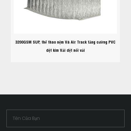
3200GSM SUP, thể thao nệm Và Air Track tăng cường PVC
dệt kim Vải dệt nối vải