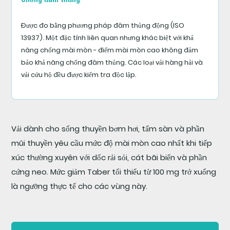
Được đo bằng phương pháp đâm thủng động (ISO
13937). Một đặc tính liên quan nhưng khác biệt với khả
năng chống mài mòn - điểm mài mòn cao không đảm
bảo khả năng chống đâm thủng. Các loại vải hàng hải và
vải cứu hộ đều được kiểm tra độc lập.
Vải dành cho sống thuyền bơm hơi, tấm sàn và phần
mũi thuyền yêu cầu mức độ mài mòn cao nhất khi tiếp
xúc thường xuyên với dốc rải sỏi, cát bãi biển và phần
cứng neo. Mức giảm Taber tối thiểu từ 100 mg trở xuống
là ngưỡng thực tế cho các vùng này.