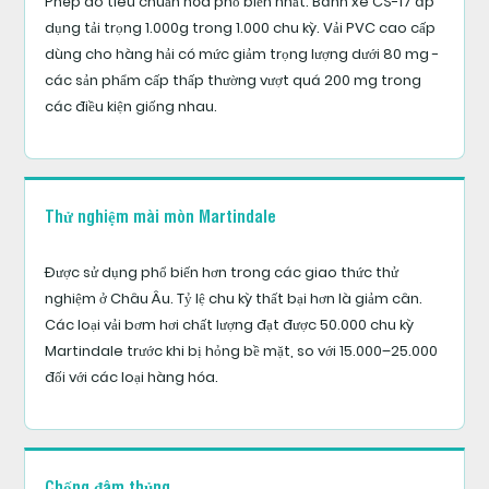
Phép đo tiêu chuẩn hóa phổ biến nhất. Bánh xe CS-17 áp
hơi
dụng tải trọng 1.000g trong 1.000 chu kỳ. Vải PVC cao cấp
PVC
dùng cho hàng hải có mức giảm trọng lượng dưới 80 mg -
và
các sản phẩm cấp thấp thường vượt quá 200 mg trong
vải
các điều kiện giống nhau.
TPU:
So
sánh
kỹ
Thử nghiệm mài mòn Martindale
thuật
trực
Được sử dụng phổ biến hơn trong các giao thức thử
nghiệm ở Châu Âu. Tỷ lệ chu kỳ thất bại hơn là giảm cân.
tiếp
Các loại vải bơm hơi chất lượng đạt được 50.000 chu kỳ
Martindale trước khi bị hỏng bề mặt, so với 15.000–25.000
6.1
đối với các loại hàng hóa.
Tóm
tắt
lựa
chọn
Chống đâm thủng