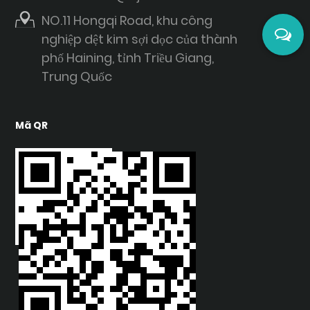
NO.11 Hongqi Road, khu công
nghiệp dệt kim sợi dọc của thành
phố Haining, tỉnh Triều Giang,
Trung Quốc
Mã QR