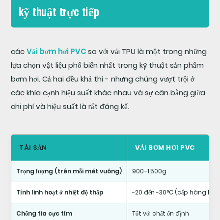
kỹ thuật trực tiếp
các
Vải bơm hơi PVC
so với vải TPU là một trong những
lựa chọn vật liệu phổ biến nhất trong kỹ thuật sản phẩm
bơm hơi. Cả hai đều khả thi - nhưng chúng vượt trội ở
các khía cạnh hiệu suất khác nhau và sự cân bằng giữa
chi phí và hiệu suất là rất đáng kể.
TÀI SẢN
VẢI BƠM HƠI PVC
Trọng lượng (trên mỗi mét vuông)
900–1.500g
Tính linh hoạt ở nhiệt độ thấp
-20 đến -30°C (cấp hàng hải)
Chống tia cực tím
Tốt với chất ổn định