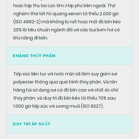
hoặc hấp thụ tia cực tím ở lớp phủ bên ngoài. Thử
nghiệm thời tiết hồ quang xenon tối thiểu 2.000 giờ
(ISO 4892-2) mà không bị nứt hoặc mất độ bền kéo
20% là tiêu chuẩn ngành đối với các loại bơm hơi có
khả năng đi biển.
KHÁNG THỦY PHÂN
Tiếp xúc liên tục với nước mặn sẽ làm suy giảm sợi
polyester thông qua quá trình thủy phân. Vải nền
hàng hải sử dụng sợi có độ bền cao với chất ức chế
thủy phân; vải duy trì độ bền kéo tối thiểu 70% sau
1.000 giờ tiếp xúc với sương muối (ISO 9227).
DUY TRÌ ÁP SUẤT