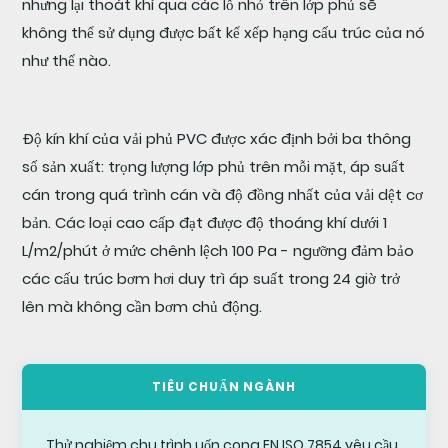
nhưng lại thoát khí qua các lỗ nhỏ trên lớp phủ sẽ
con
số
không thể sử dụng được bất kể xếp hạng cấu trúc của nó
như thế nào.
3
Khả
Độ kín khí của vải phủ PVC được xác định bởi ba thông
năng
số sản xuất: trọng lượng lớp phủ trên mỗi mặt, áp suất
chống
mài
cán trong quá trình cán và độ đồng nhất của vải dệt cơ
mòn
bản. Các loại cao cấp đạt được độ thoáng khí dưới 1
của
L/m2/phút ở mức chênh lệch 100 Pa - ngưỡng đảm bảo
vải
các cấu trúc bơm hơi duy trì áp suất trong 24 giờ trở
bơm
lên mà không cần bơm chủ động.
hơi
PVC:
Độ
TIÊU CHUẨN NGÀNH
bền
bề
Thử nghiệm chu trình uốn cong EN ISO 7854 yêu cầu