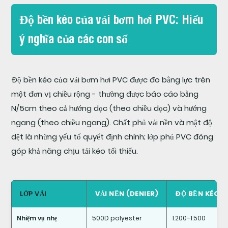
3.2
Thử
Độ bền kéo của vải bơm hơi PVC: Hiểu
nghiệm
ý nghĩa của các con số
mài
mòn
Martindale
Độ bền kéo của vải bơm hơi PVC được đo bằng lực trên
một đơn vị chiều rộng - thường được báo cáo bằng
3.3
N/5cm theo cả hướng dọc (theo chiều dọc) và hướng
Chống
ngang (theo chiều ngang). Chất phủ vải nền và mật độ
đâm
dệt là những yếu tố quyết định chính; lớp phủ PVC đóng
thủng
góp khả năng chịu tải kéo tối thiểu.
4
Hiệu
suất
LỚP VẢI
VẢI NỀN (DENIER)
ĐỘ BỀN KÉO D
hàn
Nhiệm vụ nhẹ
500D polyester
1.200–1.500
vải